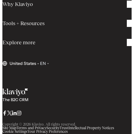
Why Klaviyo
Tools + Resources
Explore more
United States
-
EN
The B2C CRM
Facebook
Twitter
LinkedIn
Instagram
Copyright © 2026 Klaviyo. All rights reserved.
Site Map
Terms and Privacy
Security
Trust
Intellectual Property Notices
Cookie Settings
Your Privacy Preferences